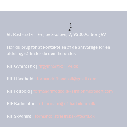
St. Restrup IF. - Frejlev Skolevej 7, 9200 Aalborg SV
-------------------------------------------------------------
Har du brug for at kontakte en af de ansvarlige for en
afdeling, så finder du dem herunder.
RIF Gymnastik |
rifgymnastik@live.dk
RIF Håndbold |
formandrifhandball@gmail.com
RIF Fodbold |
formandriffodbold@strif.onmicrosoft.com
RIF Badminton |
rif.formand@rif-badminton.dk
RIF Skydning |
formand@strestrupskytteafd.dk