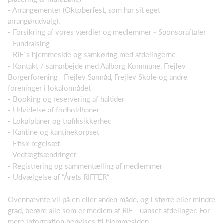
- Arrangementer (Oktoberfest, som har sit eget
arrangørudvalg),
- Forsikring af vores værdier og medlemmer - Sponsoraftaler
- Fundraising
- RIF´s hjemmeside og samkøring med afdelingerne
- Kontakt / samarbejde med Aalborg Kommune, Frejlev
Borgerforening Frejlev Samråd, Frejlev Skole og andre
foreninger i lokalområdet
- Booking og reservering af haltider
- Udvidelse af fodboldbaner
- Lokalplaner og trafiksikkerhed
- Kantine og kantinekorpset
- Etisk regelsæt
- Vedtægtsændringer
- Registrering og sammentælling af medlemmer
- Udvælgelse af ”Årets RIFFER”
Ovennævnte vil på en eller anden måde, og i større eller mindre
grad, berøre alle som er medlem af RIF - uanset afdelinger. For
mere information henvises til hjemmesiden.