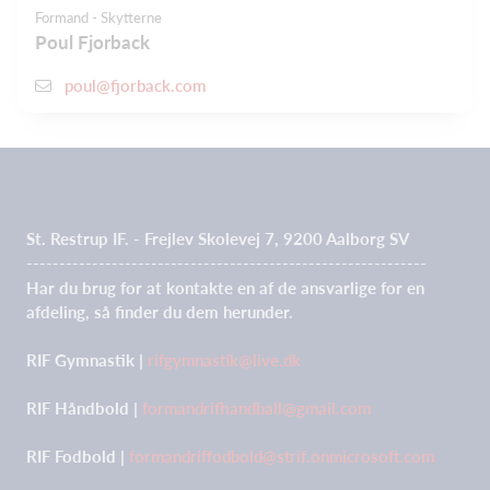
Formand - Skytterne
Poul Fjorback
poul@fjorback.com
St. Restrup IF. - Frejlev Skolevej 7, 9200 Aalborg SV
-------------------------------------------------------------
Har du brug for at kontakte en af de ansvarlige for en
afdeling, så finder du dem herunder.
RIF Gymnastik |
rifgymnastik@live.dk
RIF Håndbold |
formandrifhandball@gmail.com
RIF Fodbold |
formandriffodbold@strif.onmicrosoft.com