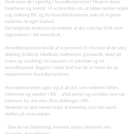
Hvad laver de i egentlig i hovedbestyrelsen? Hvad er deres
funktioner og formål? Vi er bevidste om, at sådan tænker nogle
i og omkring RIF, og fra hovedbestyrelsens side vil vi gerne
medvirke til øget klarhed.
Det følgende beskriver hovedtræk af det, som har fyldt vore
dagsordener i det seneste år:
Hovedbestyrelsen består af ni personer. En fra hver af de seks
afdeling (fodbold, håndbold, badminton, gymnastik, idræt på
tværs og skydning), en kasserer, en sekretær og en
hovedformand. Bagerst i dette blad kan du se hvem der pt.
repræsenterer hovedbestyrelsen.
Hovedbestyrelsen tager sig at alt det, som vedrører fælles
interesser og værdier i RIF – altså emner og områder, som har
interesse for alle eller flere afdelinger i RIF.
Nedenfor er blot nævnt nogle af emnerne, som har været
drøftet på vores møder:
- Den ny hal (Indretning, inventar, udstyr, økonomi mm.,
placering af multibane)