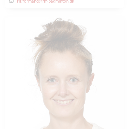
rif.formand@rif-badminton.dk