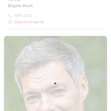
Sekretær
Birgitte Brath
40911272
bb@strestrupif.dk