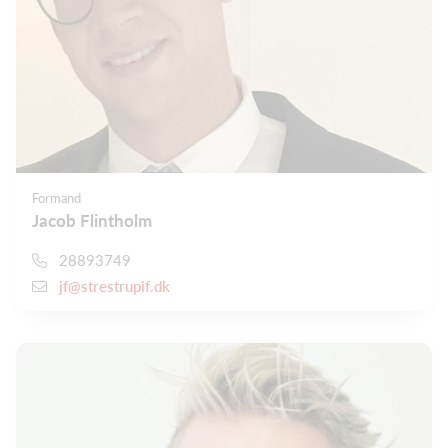
Formand
Jacob Flintholm
28893749
jf@strestrupif.dk