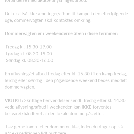
forbindelse med
akutte
aflysninger/afbud.
Det er altså ikke ændringer/afbud til kampe i den efterfølgende
uge, dommervagten skal kontaktes omkring.
Dommervagten er i weekenderne åben i disse terminer:
Fredag kl. 15.30-19.00
Lørdag kl. 08.30-19.00
Søndag kl. 08.30-16.00
En aflysning/et afbud fredag efter kl. 15.30 til en kamp fredag,
lørdag eller søndag i den pågældende weekend bedes meddelt
dommervagten.
VIGTIGT:
Skriftlige henvendelser sendt fredag efter kl. 14.30
vedr. aflysning/afbud i weekenden kan IKKE forventes
besvaret/håndteret af den lokale dommerpåsætter.
Lav gerne kamp- eller dommernr. klar, inden du ringer op, så
går ekspeditionen lidt hurtigere.