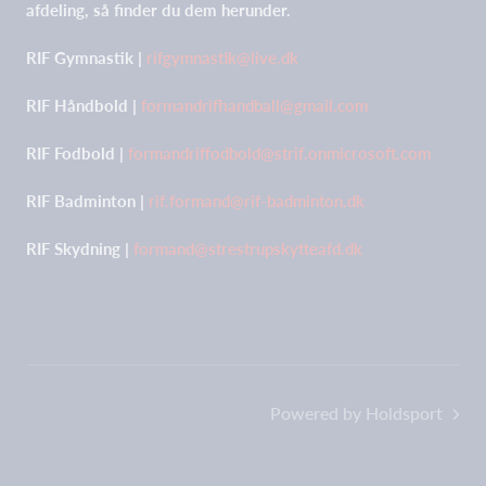
afdeling, så finder du dem herunder.
RIF Gymnastik |
rifgymnastik@live.dk
RIF Håndbold |
formandrifhandball@gmail.com
RIF Fodbold |
formandriffodbold@strif.onmicrosoft.com
RIF Badminton |
rif.formand@rif-badminton.dk
RIF Skydning |
formand@strestrupskytteafd.dk
Powered by Holdsport