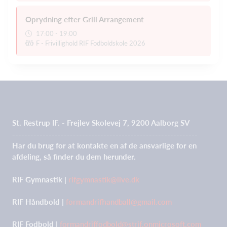
Oprydning efter Grill Arrangement
17:00 - 19:00
F - Frivillighold RIF Fodboldskole 2026
St. Restrup IF. - Frejlev Skolevej 7, 9200 Aalborg SV
-------------------------------------------------------------
Har du brug for at kontakte en af de ansvarlige for en
afdeling, så finder du dem herunder.
RIF Gymnastik |
rifgymnastik@live.dk
RIF Håndbold |
formandrifhandball@gmail.com
RIF Fodbold |
formandriffodbold@strif.onmicrosoft.com