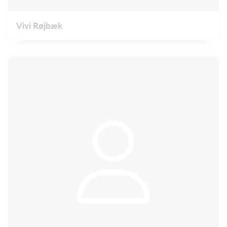
Vivi Røjbæk