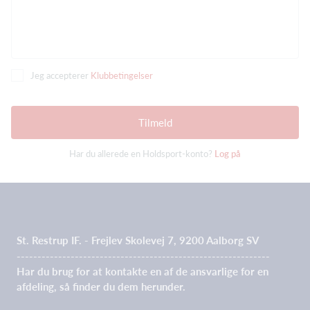
Jeg accepterer
Klubbetingelser
Tilmeld
Har du allerede en Holdsport-konto?
Log på
St. Restrup IF. - Frejlev Skolevej 7, 9200 Aalborg SV
-------------------------------------------------------------
Har du brug for at kontakte en af de ansvarlige for en
afdeling, så finder du dem herunder.