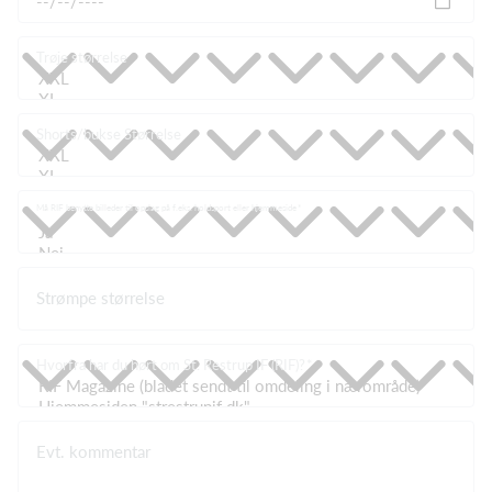
Trøje størrelse
Shorts/bukse Størrelse
Må RIF benytte billeder til opslag på f.eks. holdsport eller hjemmeside
Strømpe størrelse
Hvorfra har du hørt om St. Restrup IF (RIF)?
Evt. kommentar