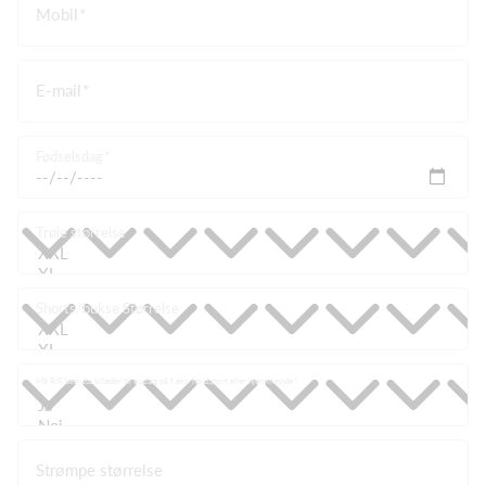
Mobil
E-mail
Fødselsdag
Trøje størrelse
Shorts/bukse Størrelse
Må RIF benytte billeder til opslag på f.eks. holdsport eller hjemmeside
Strømpe størrelse