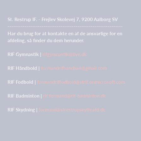
St. Restrup IF. - Frejlev Skolevej 7, 9200 Aalborg SV
-------------------------------------------------------------
Har du brug for at kontakte en af de ansvarlige for en
afdeling, så finder du dem herunder.
RIF Gymnastik |
rifgymnastik@live.dk
RIF Håndbold |
formandrifhandball@gmail.com
RIF Fodbold |
formandriffodbold@strif.onmicrosoft.com
RIF Badminton |
rif.formand@rif-badminton.dk
RIF Skydning |
formand@strestrupskytteafd.dk