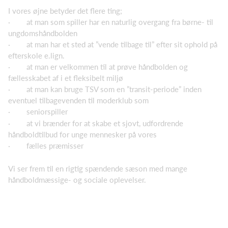
I vores øjne betyder det flere ting;
· at man som spiller har en naturlig overgang fra børne- til
ungdomshåndbolden
· at man har et sted at ”vende tilbage til” efter sit ophold på
efterskole e.lign.
· at man er velkommen til at prøve håndbolden og
fællesskabet af i et fleksibelt miljø
· at man kan bruge TSV som en ”transit-periode” inden
eventuel tilbagevenden til moderklub som
· seniorspiller
· at vi brænder for at skabe et sjovt, udfordrende
håndboldtilbud for unge mennesker på vores
· fælles præmisser
Vi ser frem til en rigtig spændende sæson med mange
håndboldmæssige- og sociale oplevelser.