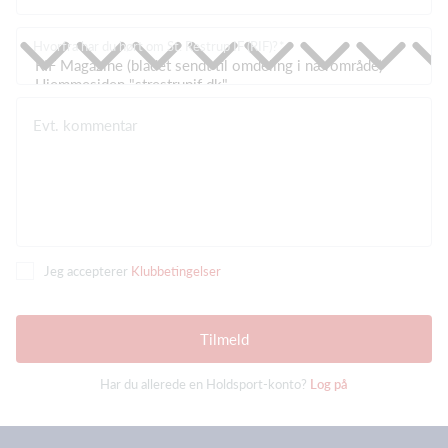
Hvorfra har du hørt om St. Restrup IF (RIF)?
Evt. kommentar
Jeg accepterer
Klubbetingelser
Tilmeld
Har du allerede en Holdsport-konto?
Log på