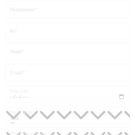
Postnummer
By
Mobil
E-mail
Fødselsdag
Trøje størrelse
Shorts/bukse Størrelse