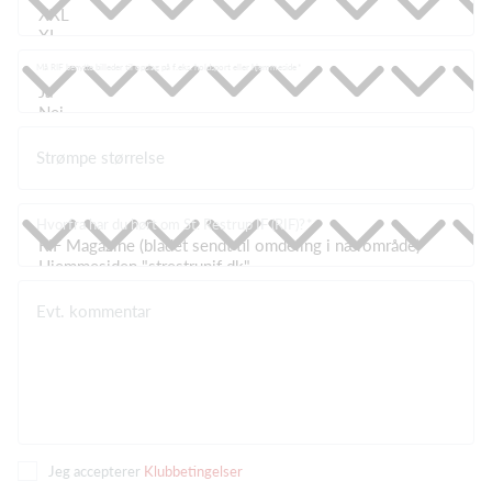
Må RIF benytte billeder til opslag på f.eks. holdsport eller hjemmeside
Strømpe størrelse
Hvorfra har du hørt om St. Restrup IF (RIF)?
Evt. kommentar
Jeg accepterer
Klubbetingelser