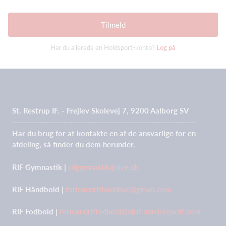
Tilmeld
Har du allerede en Holdsport-konto?
Log på
St. Restrup IF. - Frejlev Skolevej 7, 9200 Aalborg SV
-------------------------------------------------------------
Har du brug for at kontakte en af de ansvarlige for en
afdeling, så finder du dem herunder.
RIF Gymnastik |
rifgymnastik@live.dk
RIF Håndbold |
formandrifhandball@gmail.com
RIF Fodbold |
formandriffodbold@strif.onmicrosoft.com